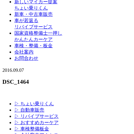
新しいマイカー提案
ちょい乗りくん
新車・中古車販売
車が若返る
リバイブサービス
国家資格整備士一押し
かんたんカーケア
車検・整備・板金
会社案内
お問合わせ
2016.09.07
DSC_1464
▷ ちょい乗りくん
▷ 自動車販売
▷ リバイブサービス
▷ おすすめカーケア
▷ 車検整備板金