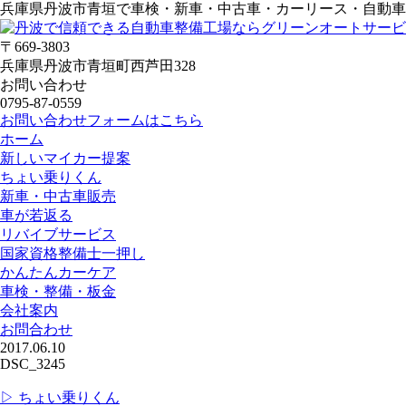
兵庫県丹波市青垣で車検・新車・中古車・カーリース・自動
〒669-3803
兵庫県丹波市青垣町西芦田328
お問い合わせ
0795-87-0559
お問い合わせフォームはこちら
ホーム
新しいマイカー提案
ちょい乗りくん
新車・中古車販売
車が若返る
リバイブサービス
国家資格整備士一押し
かんたんカーケア
車検・整備・板金
会社案内
お問合わせ
2017.06.10
DSC_3245
▷ ちょい乗りくん