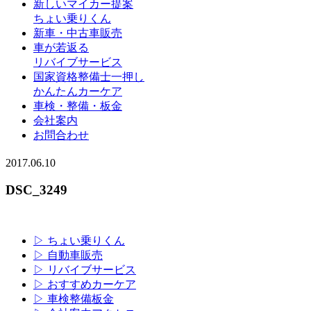
新しいマイカー提案
ちょい乗りくん
新車・中古車販売
車が若返る
リバイブサービス
国家資格整備士一押し
かんたんカーケア
車検・整備・板金
会社案内
お問合わせ
2017.06.10
DSC_3249
▷ ちょい乗りくん
▷ 自動車販売
▷ リバイブサービス
▷ おすすめカーケア
▷ 車検整備板金