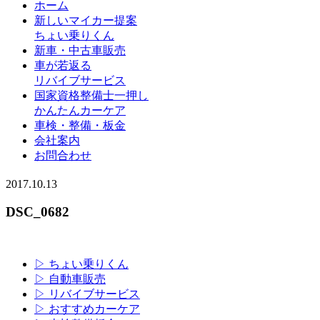
ホーム
新しいマイカー提案
ちょい乗りくん
新車・中古車販売
車が若返る
リバイブサービス
国家資格整備士一押し
かんたんカーケア
車検・整備・板金
会社案内
お問合わせ
2017.10.13
DSC_0682
▷ ちょい乗りくん
▷ 自動車販売
▷ リバイブサービス
▷ おすすめカーケア