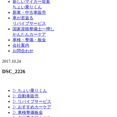
新しいマイカー提案
ちょい乗りくん
新車・中古車販売
車が若返る
リバイブサービス
国家資格整備士一押し
かんたんカーケア
車検・整備・板金
会社案内
お問合わせ
2017.10.24
DSC_2226
▷ ちょい乗りくん
▷ 自動車販売
▷ リバイブサービス
▷ おすすめカーケア
▷ 車検整備板金