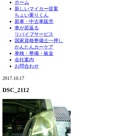
ホーム
新しいマイカー提案
ちょい乗りくん
新車・中古車販売
車が若返る
リバイブサービス
国家資格整備士一押し
かんたんカーケア
車検・整備・板金
会社案内
お問合わせ
2017.10.17
DSC_2112