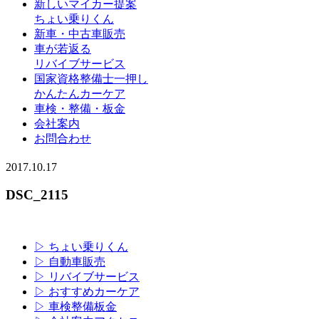
新しいマイカー提案
ちょい乗りくん
新車・中古車販売
車が若返る
リバイブサービス
国家資格整備士一押し
かんたんカーケア
車検・整備・板金
会社案内
お問合わせ
2017.10.17
DSC_2115
▷ ちょい乗りくん
▷ 自動車販売
▷ リバイブサービス
▷ おすすめカーケア
▷ 車検整備板金