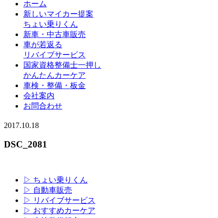
ホーム
新しいマイカー提案
ちょい乗りくん
新車・中古車販売
車が若返る
リバイブサービス
国家資格整備士一押し
かんたんカーケア
車検・整備・板金
会社案内
お問合わせ
2017.10.18
DSC_2081
▷ ちょい乗りくん
▷ 自動車販売
▷ リバイブサービス
▷ おすすめカーケア