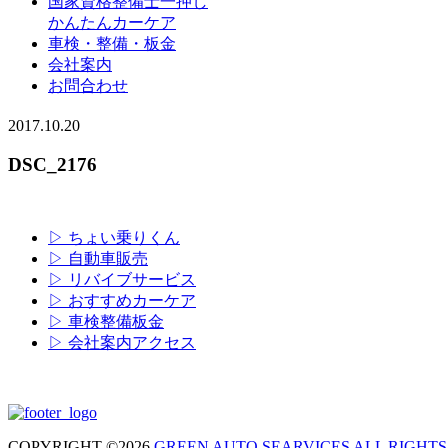
国家資格整備士一押し
かんたんカーケア
車検・整備・板金
会社案内
お問合わせ
2017.10.20
DSC_2176
▷ ちょい乗りくん
▷ 自動車販売
▷ リバイブサービス
▷ おすすめカーケア
▷ 車検整備板金
▷ 会社案内アクセス
COPYRIGHT ©2026
GREEN AUTO SEARVICES ALL RIGHTS