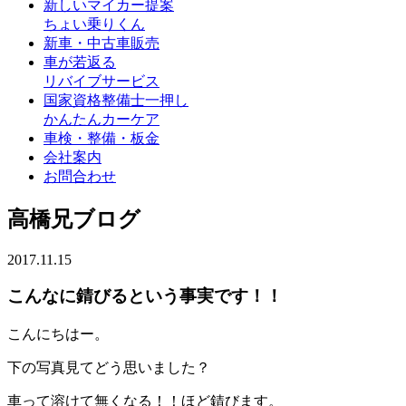
新しいマイカー提案
ちょい乗りくん
新車・中古車販売
車が若返る
リバイブサービス
国家資格整備士一押し
かんたんカーケア
車検・整備・板金
会社案内
お問合わせ
高橋兄ブログ
2017.11.15
こんなに錆びるという事実です！！
こんにちはー。
下の写真見てどう思いました？
車って溶けて無くなる！！ほど錆びます。