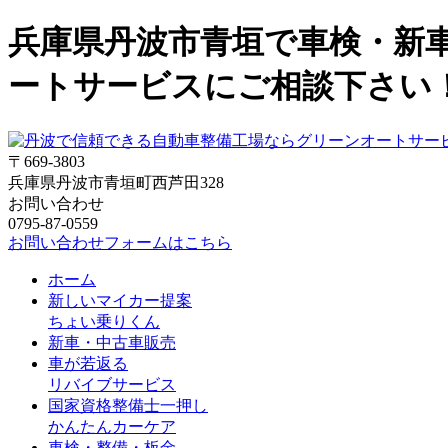
兵庫県丹波市青垣で車検・新
ートサービスにご相談下さい
〒669-3803
兵庫県丹波市青垣町西芦田328
お問い合わせ
0795-87-0559
お問い合わせフォームはこちら
ホーム
新しいマイカー提案
ちょい乗りくん
新車・中古車販売
車が若返る
リバイブサービス
国家資格整備士一押し
かんたんカーケア
車検・整備・板金