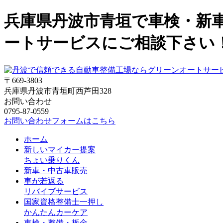
兵庫県丹波市青垣で車検・新
ートサービスにご相談下さい
〒669-3803
兵庫県丹波市青垣町西芦田328
お問い合わせ
0795-87-0559
お問い合わせフォームはこちら
ホーム
新しいマイカー提案
ちょい乗りくん
新車・中古車販売
車が若返る
リバイブサービス
国家資格整備士一押し
かんたんカーケア
車検・整備・板金