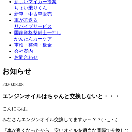
新しいマイカー提案
ちょい乗りくん
新車・中古車販売
車が若返る
リバイブサービス
国家資格整備士一押し
かんたんカーケア
車検・整備・板金
会社案内
お問合わせ
お知らせ
2020.08.08
エンジンオイルはちゃんと交換しないと・・・
こんにちは。
みなさんエンジンオイル交換してますか～？？(・_・;)
『車が良くなったから、安いオイルを適当な間隔で交換して