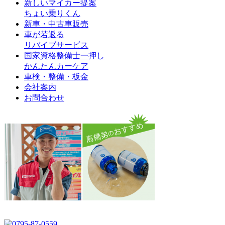
新しいマイカー提案
ちょい乗りくん
新車・中古車販売
車が若返る
リバイブサービス
国家資格整備士一押し
かんたんカーケア
車検・整備・板金
会社案内
お問合わせ