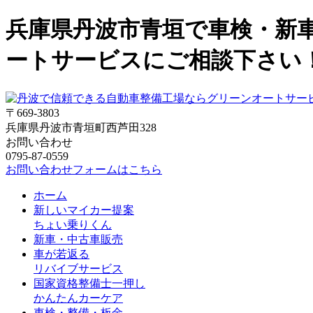
兵庫県丹波市青垣で車検・新
ートサービスにご相談下さい
〒669-3803
兵庫県丹波市青垣町西芦田328
お問い合わせ
0795-87-0559
お問い合わせフォームはこちら
ホーム
新しいマイカー提案
ちょい乗りくん
新車・中古車販売
車が若返る
リバイブサービス
国家資格整備士一押し
かんたんカーケア
車検・整備・板金